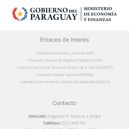
Enlaces de Interés
> Ministerio Economía y Finanzas (MEF)
> Dirección General de Registros Públicos (DGRP)
> Instituto Nacional de Desarrollo Rural y de la Tierra (INDERT)
> Instituto Forestal Nacional (INFONA)
> Ministerio del Ambiente y Desarrollo Sostenible (MADES)
Contacto
Dirección:
Fulgencio R. Moreno e Iturbe
Teléfono:
(021) 449 761